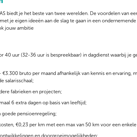
n
iedt je het beste van twee werelden. De voordelen van een g
m met je eigen ideeën aan de slag te gaan in een ondernemend
ok jouw ambitie
r 40 uur (32-36 uur is bespreekbaar) in dagdienst waarbij je gel
 - €3.300 bruto per maand afhankelijk van kennis en ervaring, 
e salarisschaal;
ere fabrieken en projecten;
aal 6 extra dagen op basis van leeftijd;
n goede pensioenregeling;
kosten, €0,23 per km met een max van 50 km voor een enkele 
 ontwikkelingen en doorgroeimogelijkheden;