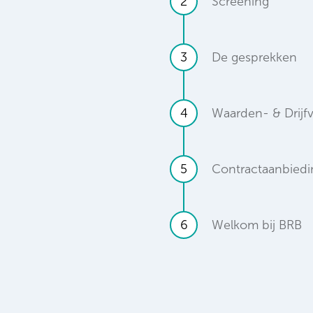
2
Screening
3
De gesprekken
4
Waarden- & Drijf
5
Contractaanbiedi
6
Welkom bij BRB