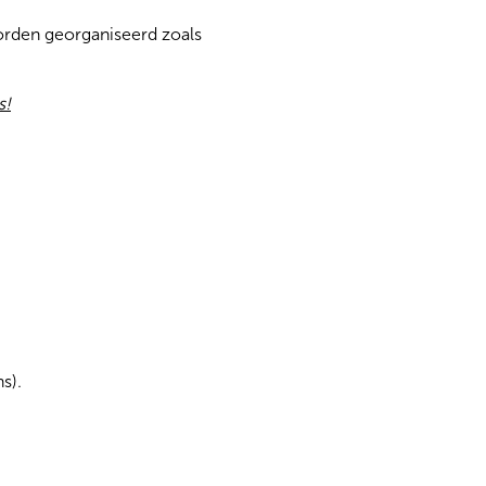
worden georganiseerd zoals
s!
s).