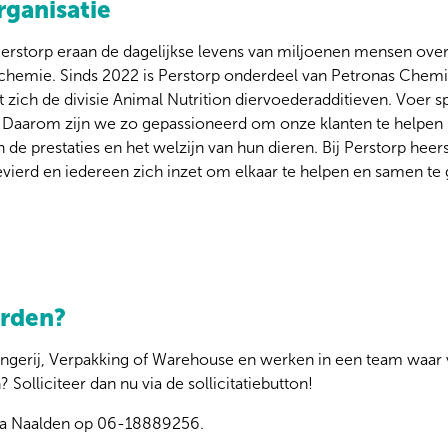
rganisatie
Perstorp eraan de dagelijkse levens van miljoenen mensen over
chemie. Sinds 2022 is Perstorp onderdeel van Petronas Chemic
zich de divisie Animal Nutrition diervoederadditieven. Voer spe
. Daarom zijn we zo gepassioneerd om onze klanten te helpen b
 de prestaties en het welzijn van hun dieren. Bij Perstorp heer
erd en iedereen zich inzet om elkaar te helpen en samen te 
orden?
 Mengerij, Verpakking of Warehouse en werken in een team waar
 Solliciteer dan nu via de sollicitatiebutton!
da Naalden op 06-18889256.