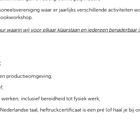
oneelsvereniging waar er jaarlijks verschillende activiteiten 
 kookworkshop.
uur waarin wij voor elkaar klaarstaan en iedereen benaderbaar i
t
een productieomgeving;
f;
 werken; inclusief bereidheid tot fysiek werk;
derlandse taal, heftruckcertificaat is een pré (of haal je bij on