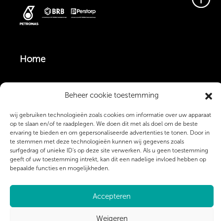
Home
Vacatures
Beheer cookie toestemming
wij gebruiken technologieën zoals cookies om informatie over uw apparaat
op te slaan en/of te raadplegen. We doen dit met als doel om de beste
Monteurs & Operators
ervaring te bieden en om gepersonaliseerde advertenties te tonen. Door in
te stemmen met deze technologieën kunnen wij gegevens zoals
surfgedrag of unieke ID's op deze site verwerken. Als u geen toestemming
geeft of uw toestemming intrekt, kan dit een nadelige invloed hebben op
Over ons
bepaalde functies en mogelijkheden.
Contact
Accepteren
Weigeren