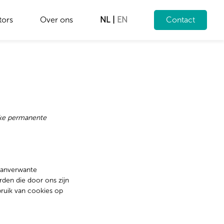
tors
Over ons
NL
|
EN
Contact
ijke permanente
 aanverwante
den die door ons zijn
bruik van cookies op