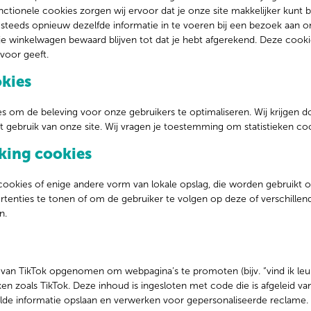
unctionele cookies zorgen wij ervoor dat je onze site makkelijker kun
 steeds opnieuw dezelfde informatie in te voeren bij een bezoek aan on
 je winkelwagen bewaard blijven tot dat je hebt afgerekend. Deze cook
voor geeft.
okies
es om de beleving voor onze gebruikers te optimaliseren. Wij krijgen 
het gebruik van onze site. Wij vragen je toestemming om statistieken coo
king cookies
 cookies of enige andere vorm van lokale opslag, die worden gebruikt 
enties te tonen of om de gebruiker te volgen op deze of verschillend
n.
van TikTok opgenomen om webpagina’s te promoten (bijv. “vind ik leuk”
ken zoals TikTok. Deze inhoud is ingesloten met code die is afgeleid van
lde informatie opslaan en verwerken voor gepersonaliseerde reclame.