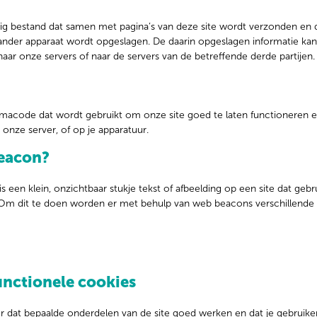
dig bestand dat samen met pagina’s van deze site wordt verzonden en 
 ander apparaat wordt opgeslagen. De daarin opgeslagen informatie kan
ar onze servers of naar de servers van de betreffende derde partijen.
mmacode dat wordt gebruikt om onze site goed te laten functioneren en
nze server, of op je apparatuur.
beacon?
s een klein, onzichtbaar stukje tekst of afbeelding op een site dat ge
. Om dit te doen worden er met behulp van web beacons verschillende
unctionele cookies
dat bepaalde onderdelen van de site goed werken en dat je gebruik