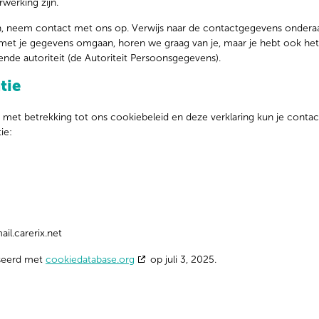
werking zijn.
, neem contact met ons op. Verwijs naar de contactgegevens onderaan
 met je gegevens omgaan, horen we graag van je, maar je hebt ook he
ende autoriteit (de Autoriteit Persoonsgegevens).
tie
met betrekking tot ons cookiebeleid en deze verklaring kun je cont
ie:
ail.carerix.net
iseerd met
cookiedatabase.org
op juli 3, 2025.