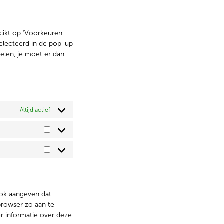
klikt op ‘Voorkeuren
electeerd in de pop-up
kelen, je moet er dan
Altijd actief
ook aangeven dat
browser zo aan te
er informatie over deze