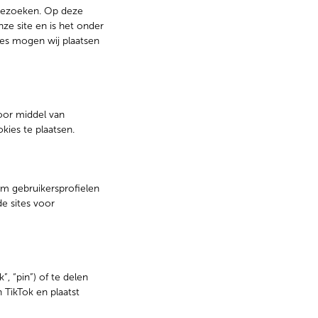
t bezoeken. Op deze
ze site en is het onder
ies mogen wij plaatsen
door middel van
kies te plaatsen.
om gebruikersprofielen
e sites voor
, “pin”) of te delen
 TikTok en plaatst